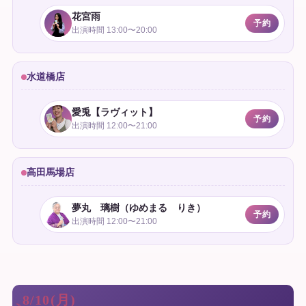
花宮雨
予約
出演時間 13:00〜20:00
水道橋店
愛兎【ラヴィット】
予約
出演時間 12:00〜21:00
高田馬場店
夢丸 璃樹（ゆめまる りき）
予約
出演時間 12:00〜21:00
8/10(月)