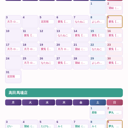
1
2
望結（みゆ）
3
4
5
6
7
8
9
月乃 ローズ
花宮雨
愛兎【ラヴィット】
なたねこ
よしのまどか
愛兎【ラヴィット】
10
11
12
13
14
15
16
愛兎【ラヴィット】
なたねこ
愛兎【ラヴィット】
愛兎【ラヴィット】
愛兎【ラヴィット】
17
18
19
20
21
22
23
月乃 ローズ
月乃 ローズ
愛兎【ラヴィット】
月乃 ローズ
望結（みゆ）
なたねこ
愛兎【ラヴィット】
24
25
26
27
28
29
30
月乃 ローズ
なたねこ
愛兎【ラヴィット】
望結（みゆ）
よしのまどか
愛兎【ラヴィット】
31
花宮雨
高田馬場店
月
火
水
木
金
土
日
1
2
星歌
夢丸 璃樹（ゆめまる りき）
3
4
5
6
7
8
9
けい
望結（みゆ）
たけちゃん
ルミ
望結（みゆ）
ルミ
夢丸 璃樹（ゆめまる りき）