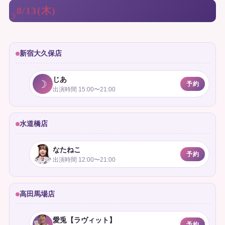
8/13(木)
新宿大久保店
じあ
☽
予約
出演時間 15:00〜21:00
水道橋店
なたねこ
予約
出演時間 12:00〜21:00
高田馬場店
愛兎【ラヴィット】
予約