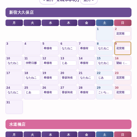
新宿大久保店
月
火
水
木
金
土
日
1
2
花宮雨
3
4
5
6
7
8
9
希猫有
なたねこ
希猫有
なたねこ
花宮雨
10
11
12
13
14
15
16
なたねこ
仲野日梛
希猫有
じあ
希猫有
なたねこ
望結（みゆ）
17
18
19
20
21
22
23
なたねこ
希猫有
香坂玲依
なたねこ
じあ
花宮雨
24
25
26
27
28
29
30
なたねこ
じあ
希猫有
香坂玲依
希猫有
こいちゃん
花宮雨
31
水道橋店
月
火
水
木
金
土
日